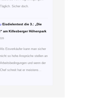
Täglich. Sicher doch.
u
Eisdielentest die 3.: „Die
i“ am Killesberger Höhenpark
2026
Als Eisverkäufer kann man sicher
nicht so hohe Ansprüche stellen an
Arbeitsbedingungen und wenn der
Chef schreit hat er meistens…