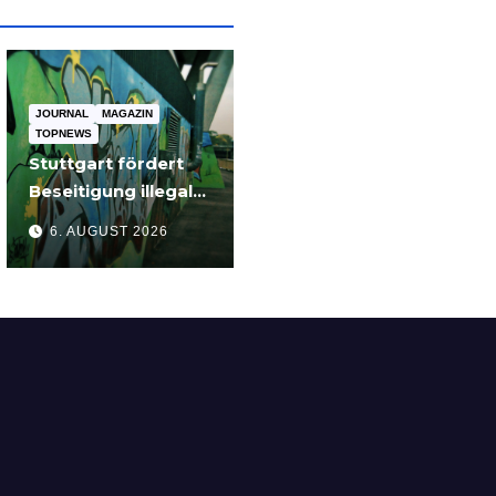
JOURNAL
MAGAZIN
TOPNEWS
Stuttgart fördert
Beseitigung illegaler
Graffiti an privaten
6. AUGUST 2026
Gebäuden –
Zuschüsse bis 3.500
Euro