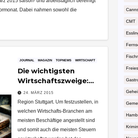
z 2015 saison- und arbeitstäglich bereinigt
Vormonat. Dabei nahmen sowohl die
Cannst
CMT
Essli
Ferns
Fisch
JOURNAL
MAGAZIN
TOPNEWS
WIRTSCHAFT
Freie
Die wichtigsten
Wirtschaftszweige:
Gastr
Damit verdient die
Geheim
24. MÄRZ 2015
Region ihr Geld
Region Stuttgart. Um festzustellen, in
Gemei
welchen Wirtschafts-Branchen am
Hambu
meisten Beschäftige angestellt sind
Krimin
und somit auch die meisten Steuern