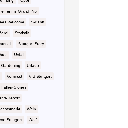
öffnung
Oper
he Tennis Grand Prix
ees Welcome
S-Bahn
ßerei
Statistik
ausfall
Stuttgart Story
hutz
Unfall
 Gardening
Urlaub
n
Vermisst
VfB Stuttgart
hallen-Stories
nd-Report
achtsmarkt
Wein
ma Stuttgart
Wolf