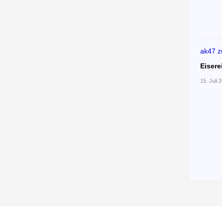
ak47
z
Eisere
15. Juli 