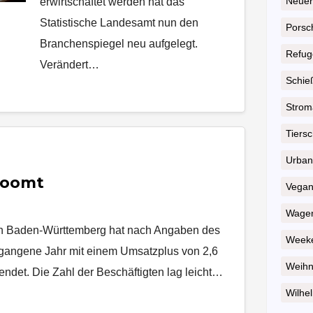
Neuer
erwirtschaftet werden hat das
Statistische Landesamt nun den
Porsc
Branchenspiegel neu aufgelegt.
Refug
Verändert…
Schie
Strom
Tiersc
Urban
boomt
Vega
Wagen
in Baden‑Württemberg hat nach Angaben des
Weeke
rgangene Jahr mit einem Umsatzplus von 2,6
Weihn
ndet. Die Zahl der Beschäftigten lag leicht…
Wilhel