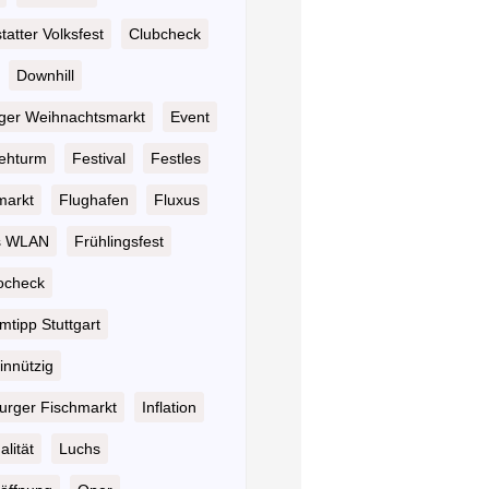
atter Volksfest
Clubcheck
Downhill
nger Weihnachtsmarkt
Event
ehturm
Festival
Festles
markt
Flughafen
Fluxus
s WLAN
Frühlingsfest
ocheck
tipp Stuttgart
nnützig
rger Fischmarkt
Inflation
alität
Luchs