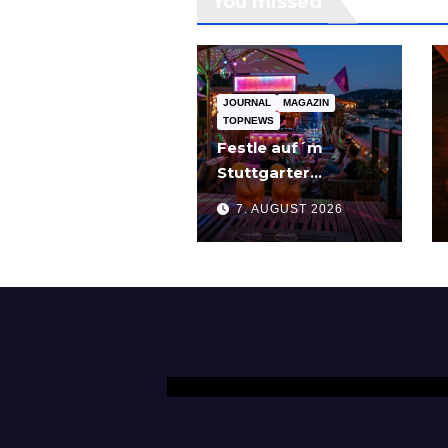
You missed
JOURNAL
MAGAZIN
TOPNEWS
Festle auf´m
Stuttgarter
Partyschiff: „Tier
7. AUGUST 2026
am Pier“