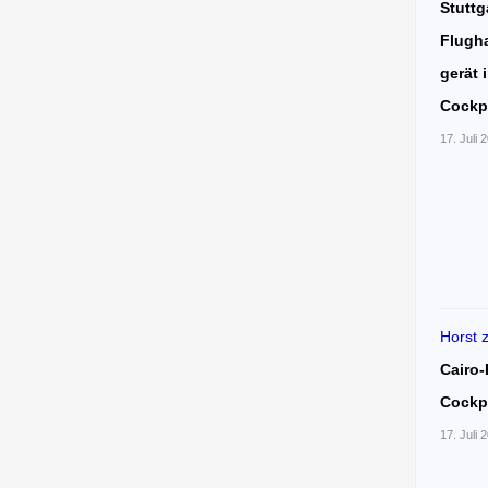
Stuttg
Flugha
gerät 
Cockp
17. Juli 
Horst
Cairo-
Cockp
17. Juli 