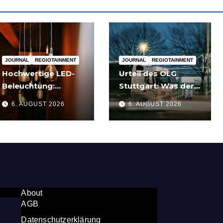
JOURNAL
REGIOTAINMENT
JOURNAL
REGIOTAINMENT
Hochwertige LED-
Urteil des OLG
Beleuchtung:
Stuttgart: Was der
Warum sich Qualität
Fall um die
6. AUGUST 2026
6. AUGUST 2026
nach zwei Jahren
Umgehung von
rechnet
Russland-
Sanktionen für
Unternehmen
bedeutet
About
AGB
Datenschutzerklärung