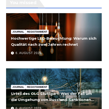
You missed
JOURNAL
REGIOTAINMENT
Hochwertige LED-Beleuchtung: Warum sich
Qualität nach zwei Jahren rechnet
6. AUGUST 2026
JOURNAL
REGIOTAINMENT
Urteil des OLG Stuttgart: Was der Fall um
die Umgehung von Russland-Sanktionen
für Unternehmen bedeutet
6. AUGUST 2026