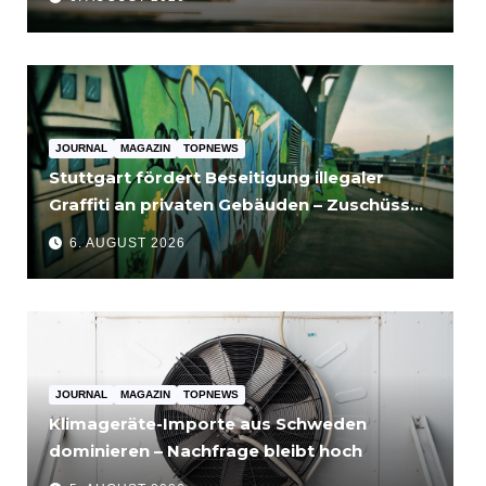
JOURNAL
MAGAZIN
TOPNEWS
Stuttgart fördert Beseitigung illegaler
Graffiti an privaten Gebäuden – Zuschüsse
bis 3.500 Euro
6. AUGUST 2026
JOURNAL
MAGAZIN
TOPNEWS
Klimageräte-Importe aus Schweden
dominieren – Nachfrage bleibt hoch