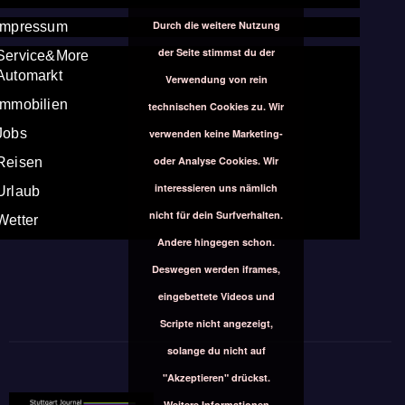
Durch die weitere Nutzung
Impressum
der Seite stimmst du der
Service&More
Automarkt
Verwendung von rein
Immobilien
technischen Cookies zu. Wir
Jobs
verwenden keine Marketing-
oder Analyse Cookies. Wir
Reisen
interessieren uns nämlich
Urlaub
nicht für dein Surfverhalten.
Wetter
Andere hingegen schon.
Deswegen werden iframes,
eingebettete Videos und
Scripte nicht angezeigt,
solange du nicht auf
"Akzeptieren" drückst.
Weitere Informationen