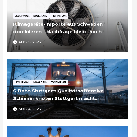
JOURNAL
MAGAZIN
TOPNEWS
Klimageräte-Importe aus Schweden
dominieren – Nachfrage bleibt hoch
AUG. 5, 2026
JOURNAL
MAGAZIN
TOPNEWS
S-Bahn Stuttgart: Qualitätsoffensive
Schienenknoten Stuttgart macht
Fortschritte – Projekte abgeschlossen
AUG. 4, 2026