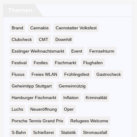
Themen
Brand
Cannabis
Cannstatter Volksfest
Clubcheck
CMT
Downhill
Esslinger Weihnachtsmarkt
Event
Fernsehturm
Festival
Festles
Fischmarkt
Flughafen
Fluxus
Freies WLAN
Frühlingsfest
Gastrocheck
Geheimtipp Stuttgart
Gemeinnützig
Hamburger Fischmarkt
Inflation
Kriminalität
Luchs
Neueröffnung
Oper
Porsche Tennis Grand Prix
Refugees Welcome
S-Bahn
Schießerei
Statistik
Stromausfall