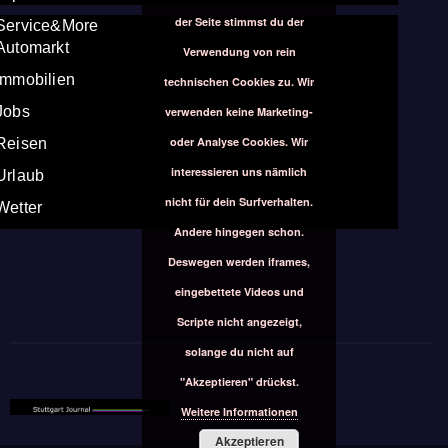
der Seite stimmst du der
Service&More
Automarkt
Verwendung von rein
Immobilien
technischen Cookies zu. Wir
Jobs
verwenden keine Marketing-
oder Analyse Cookies. Wir
Reisen
interessieren uns nämlich
Urlaub
nicht für dein Surfverhalten.
Wetter
Andere hingegen schon.
Deswegen werden iframes,
eingebettete Videos und
Scripte nicht angezeigt,
solange du nicht auf
"Akzeptieren" drückst.
Weitere Informationen
Akzeptieren