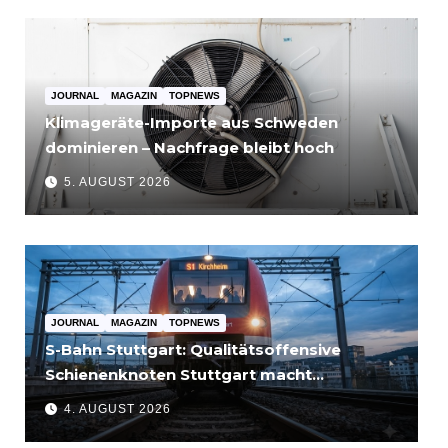
JOURNAL
MAGAZIN
TOPNEWS
Klimageräte-Importe aus Schweden
dominieren – Nachfrage bleibt hoch
5. AUGUST 2026
JOURNAL
MAGAZIN
TOPNEWS
S-Bahn Stuttgart: Qualitätsoffensive
Schienenknoten Stuttgart macht
Fortschritte – Projekte abgeschlossen
4. AUGUST 2026