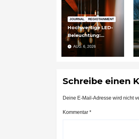
JOURNAL
REGIOTAINMENT
Hochwertige LED-
Beleuchtung:
Warum sich
AUG. 6, 2026
Qualität nach zwei
Jahren rechnet
Schreibe einen
Deine E-Mail-Adresse wird nicht ver
Kommentar
*