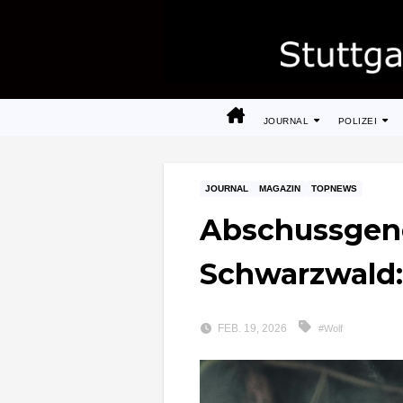
Zum
Inhalt
springen
JOURNAL
POLIZEI
JOURNAL
MAGAZIN
TOPNEWS
Abschussgen
Schwarzwald:
FEB. 19, 2026
#Wolf