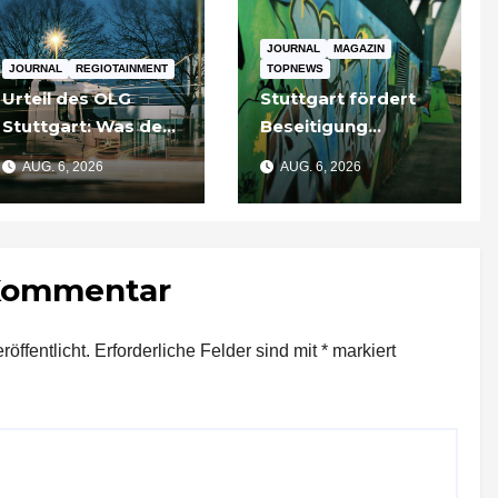
JOURNAL
MAGAZIN
JOURNAL
REGIOTAINMENT
TOPNEWS
Urteil des OLG
Stuttgart fördert
Stuttgart: Was der
Beseitigung
Fall um die
illegaler Graffiti an
AUG. 6, 2026
AUG. 6, 2026
Umgehung von
privaten Gebäuden
Russland-
– Zuschüsse bis
Sanktionen für
3.500 Euro
Unternehmen
 Kommentar
bedeutet
öffentlicht.
Erforderliche Felder sind mit
*
markiert