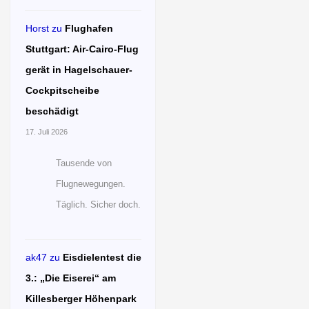
Horst
zu
Flughafen
Stuttgart: Air-Cairo-Flug
gerät in Hagelschauer-
Cockpitscheibe
beschädigt
17. Juli 2026
Tausende von
Flugnewegungen.
Täglich. Sicher doch.
ak47
zu
Eisdielentest die
3.: „Die Eiserei“ am
Killesberger Höhenpark