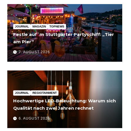
JOURNAL
MAGAZIN
TOPNEWS
Festle auf´m Stuttgarter Partyschiff: „Tier
am Pier“
7. AUGUST 2026
JOURNAL
REGIOTAINMENT
Hochwertige LED-Beleuchtung: Warum sich
Qualität nach zwei Jahren rechnet
6. AUGUST 2026