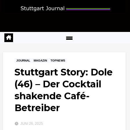
Zum
Inhalt
springen
JOURNAL
MAGAZIN
TOPNEWS
Stuttgart Story: Dole
(46) – Der Cocktail
shakende Café-
Betreiber
JUNI 26, 2025