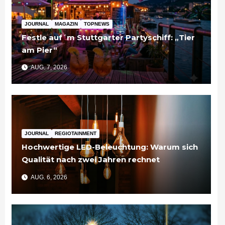
JOURNAL
MAGAZIN
TOPNEWS
Festle auf´m Stuttgarter Partyschiff: „Tier
am Pier“
AUG. 7, 2026
JOURNAL
REGIOTAINMENT
Hochwertige LED-Beleuchtung: Warum sich
Qualität nach zwei Jahren rechnet
AUG. 6, 2026