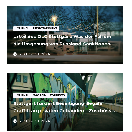
JOURNAL
REGIOTAINMENT
Urteil des OLG Stuttgart: Was der Fall um
die Umgehung von Russland-Sanktionen
für Unternehmen bedeutet
6. AUGUST 2026
JOURNAL
MAGAZIN
TOPNEWS
Stuttgart fördert Beseitigung illegaler
Graffiti an privaten Gebäuden – Zuschüsse
bis 3.500 Euro
6. AUGUST 2026