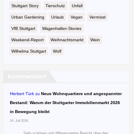
Stuttgart Story
Tierschutz
Unfall
Urban Gardening
Urlaub
Vegan
Vermisst
VfB Stuttgart
Wagenhallen-Stories
Weekend-Report
Weihnachtsmarkt
Wein
Wilhelma Stuttgart
Wolf
Kommentiert
Herbert Türk
zu
Neue Wohnquartiere und angespannter
Bestand: Warum der Stuttgarter Immobilienmarkt 2026
in Bewegung bleibt
24. Juli 2026
Sehr schöner und differenzierter Bericht über den