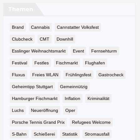
Themen
Brand
Cannabis
Cannstatter Volksfest
Clubcheck
CMT
Downhill
Esslinger Weihnachtsmarkt
Event
Fernsehturm
Festival
Festles
Fischmarkt
Flughafen
Fluxus
Freies WLAN
Frühlingsfest
Gastrocheck
Geheimtipp Stuttgart
Gemeinnützig
Hamburger Fischmarkt
Inflation
Kriminalität
Luchs
Neueröffnung
Oper
Porsche Tennis Grand Prix
Refugees Welcome
S-Bahn
Schießerei
Statistik
Stromausfall