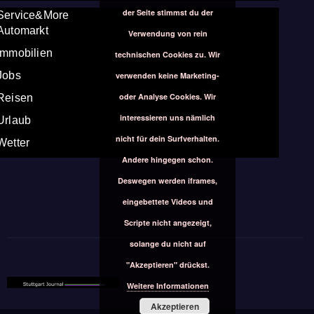
der Seite stimmst du der
Service&More
Automarkt
Verwendung von rein
Immobilien
technischen Cookies zu. Wir
Jobs
verwenden keine Marketing-
oder Analyse Cookies. Wir
Reisen
interessieren uns nämlich
Urlaub
nicht für dein Surfverhalten.
Wetter
Andere hingegen schon.
Deswegen werden iframes,
eingebettete Videos und
Scripte nicht angezeigt,
solange du nicht auf
"Akzeptieren" drückst.
Weitere Informationen
Akzeptieren