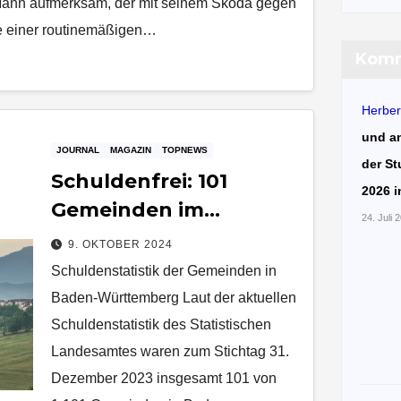
 Mann aufmerksam, der mit seinem Skoda gegen
ße einer routinemäßigen…
Komm
Herber
und a
JOURNAL
MAGAZIN
TOPNEWS
der St
Schuldenfrei: 101
2026 i
Gemeinden im
24. Juli 
Südwesten sind reich
9. OKTOBER 2024
Schuldenstatistik der Gemeinden in
Baden-Württemberg Laut der aktuellen
Schuldenstatistik des Statistischen
Landesamtes waren zum Stichtag 31.
Dezember 2023 insgesamt 101 von