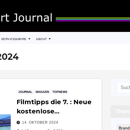
SERVICE&MORE
ABOUT
2024
JOURNAL
MAGAZIN
TOPNEWS
Filmtipps die 7. : Neue
kostenlose
The
Filme/Serien aus dem
14. OKTOBER 2024
Brand
Netz