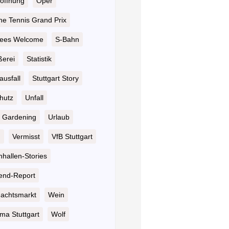
öffnung
Oper
he Tennis Grand Prix
ees Welcome
S-Bahn
ßerei
Statistik
ausfall
Stuttgart Story
hutz
Unfall
 Gardening
Urlaub
n
Vermisst
VfB Stuttgart
hallen-Stories
nd-Report
achtsmarkt
Wein
ma Stuttgart
Wolf