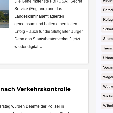
Neuer
Die Geheimdienste FBI (USA), Secret
Service (England) und das
Porsc
Landeskriminalamt agierten
Refug
gemeinsam und hatten einen tollen
Schie
Erfolg – auch für die Stuttgarter Bürger.
Strom
Denn das Staatstheater verkauft jetzt
wieder digital…
Tiersc
Urban
Vega
Wagen
Weeke
 nach Verkehrskontrolle
Weihn
Wilhel
erstag wurden Beamte der Polizei in