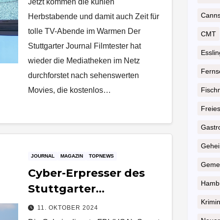
Jetzt kommen die kühlen
Cannst
Herbstabende und damit auch Zeit für
tolle TV-Abende im Warmen Der
CMT
Stuttgarter Journal Filmtester hat
Essli
wieder die Mediatheken im Netz
Ferns
durchforstet nach sehenswerten
Movies, die kostenlos…
Fisch
Freie
Gastr
Geheim
JOURNAL
MAGAZIN
TOPNEWS
Gemei
Cyber-Erpresser des
Hambu
Stuttgarter
Staatstheaters gefasst
Krimin
11. OKTOBER 2024