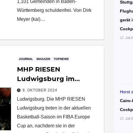
1.101 Gemeinden in Baden-
Stuttg
Württemberg schuldenfrei. Von Dirk
Flugha
Meyer (kai)…
gerät 
Cockp
17. Juli 
JOURNAL
MAGAZIN
TOPNEWS
MHP RIESEN
Ludwigsburg im
Europapokal: Auftakt
8. OKTOBER 2024
Horst
im FIBA Europe Cup
Ludwigsburg. Die MHP RIESEN
Cairo-
Ludwigsburg treten in der aktuellen
Cockp
Basketball-Saison im FIBA Europe
17. Juli 
Cup an, nachdem sie in der