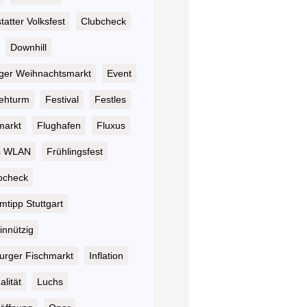
atter Volksfest
Clubcheck
Downhill
nger Weihnachtsmarkt
Event
ehturm
Festival
Festles
markt
Flughafen
Fluxus
s WLAN
Frühlingsfest
ocheck
tipp Stuttgart
nnützig
rger Fischmarkt
Inflation
alität
Luchs