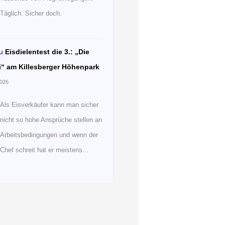
Täglich. Sicher doch.
u
Eisdielentest die 3.: „Die
i“ am Killesberger Höhenpark
2026
Als Eisverkäufer kann man sicher
nicht so hohe Ansprüche stellen an
Arbeitsbedingungen und wenn der
Chef schreit hat er meistens…