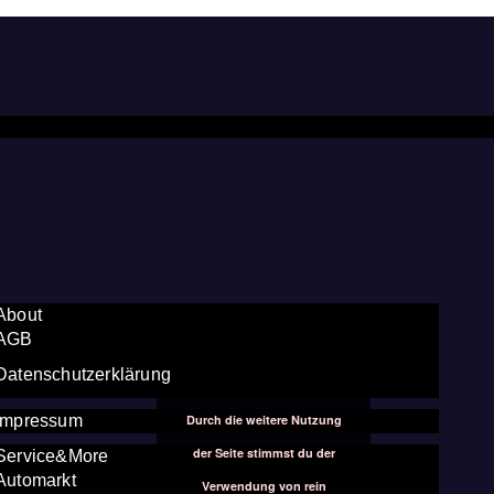
About
AGB
Datenschutzerklärung
Durch die weitere Nutzung
Impressum
der Seite stimmst du der
Service&More
Automarkt
Verwendung von rein