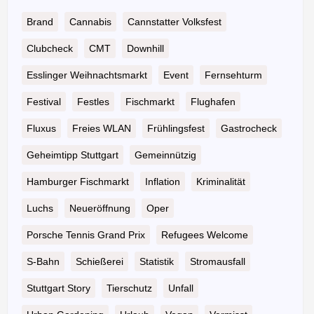
Brand
Cannabis
Cannstatter Volksfest
Clubcheck
CMT
Downhill
Esslinger Weihnachtsmarkt
Event
Fernsehturm
Festival
Festles
Fischmarkt
Flughafen
Fluxus
Freies WLAN
Frühlingsfest
Gastrocheck
Geheimtipp Stuttgart
Gemeinnützig
Hamburger Fischmarkt
Inflation
Kriminalität
Luchs
Neueröffnung
Oper
Porsche Tennis Grand Prix
Refugees Welcome
S-Bahn
Schießerei
Statistik
Stromausfall
Stuttgart Story
Tierschutz
Unfall