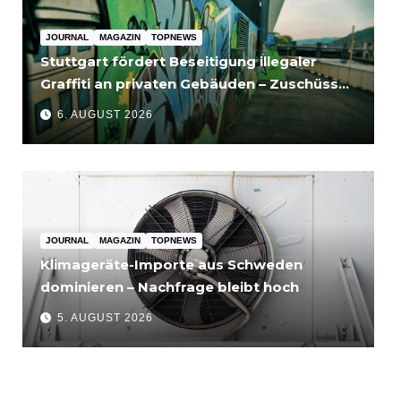
JOURNAL
MAGAZIN
TOPNEWS
Stuttgart fördert Beseitigung illegaler
Graffiti an privaten Gebäuden – Zuschüsse
bis 3.500 Euro
6. AUGUST 2026
JOURNAL
MAGAZIN
TOPNEWS
Klimageräte-Importe aus Schweden
dominieren – Nachfrage bleibt hoch
5. AUGUST 2026