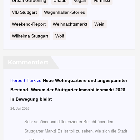
Urban Gardening
Urlaub
Vegan
Vermisst
VfB Stuttgart
Wagenhallen-Stories
Weekend-Report
Weihnachtsmarkt
Wein
Wilhelma Stuttgart
Wolf
Kommentiert
Herbert Türk
zu
Neue Wohnquartiere und angespannter
Bestand: Warum der Stuttgarter Immobilienmarkt 2026
in Bewegung bleibt
24. Juli 2026
Sehr schöner und differenzierter Bericht über den
Stuttgarter Markt! Es ist toll zu sehen, wie sich die Stadt