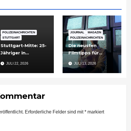
POLIZEINACHRICHTEN
JOURNAL
MAGAZIN
STUTTGART
POLIZEINACHRICHTEN
Stuttgart-Mitte: 25-
Die neusten
Jähriger in
Filmtipps für
Tiefgarageneinfahr
Sommerabende
JULI 22, 2026
JULI 13, 2026
t lebensgefährlich
verletzt
 Kommentar
öffentlicht.
Erforderliche Felder sind mit
*
markiert