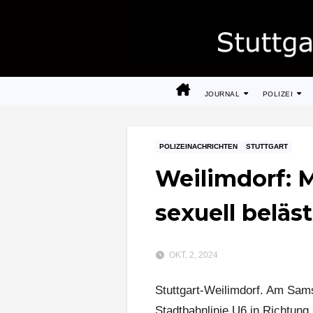
Zum
Inhalt
springen
JOURNAL
POLIZEI
POLIZEINACHRICHTEN
STUTTGART
Weilimdorf: 
sexuell beläs
OKT. 2, 2024
Stuttgart-Weilimdorf. Am Sam
Stadtbahnlinie U6 in Richtung