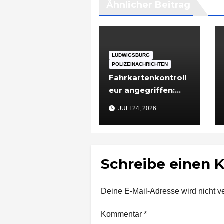
Ähnlicher Beitrag
LUDWIGSBURG
POLIZEINACHRICHTEN
Fahrkartenkontroll
eur angegriffen:
48-Jähriger nach
JULI 24, 2026
Vorfall in
Ludwigsburg in
Untersuchungshaft
Schreibe einen
Deine E-Mail-Adresse wird nicht ver
Kommentar
*