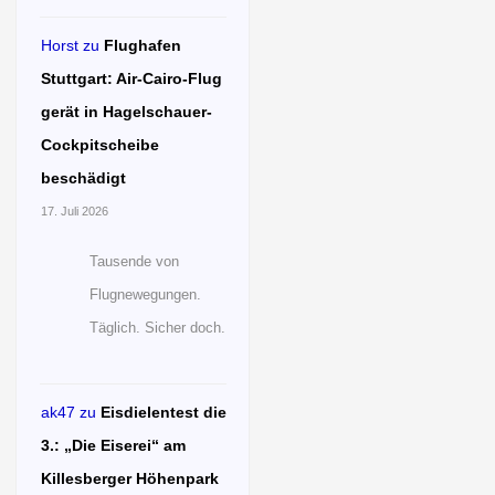
Horst
zu
Flughafen
Stuttgart: Air-Cairo-Flug
gerät in Hagelschauer-
Cockpitscheibe
beschädigt
17. Juli 2026
Tausende von
Flugnewegungen.
Täglich. Sicher doch.
ak47
zu
Eisdielentest die
3.: „Die Eiserei“ am
Killesberger Höhenpark