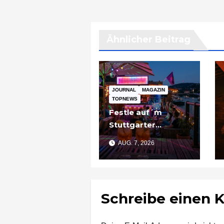
Ähnlicher Beitrag
JOURNAL
MAGAZIN
TOPNEWS
Festle auf´m
Stuttgarter
Partyschiff: „Tier
AUG. 7, 2026
am Pier“
Schreibe einen