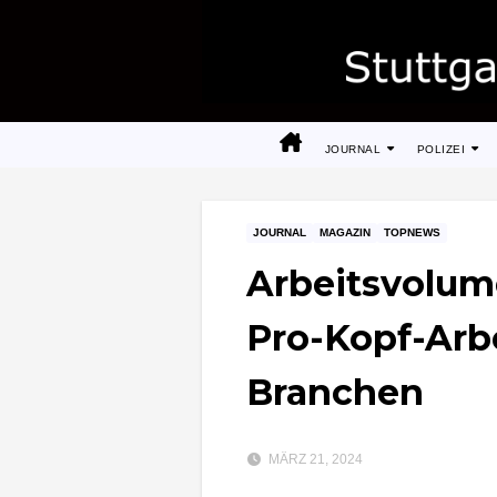
Zum
Inhalt
springen
JOURNAL
POLIZEI
JOURNAL
MAGAZIN
TOPNEWS
Arbeitsvolum
Pro-Kopf-Arbe
Branchen
MÄRZ 21, 2024