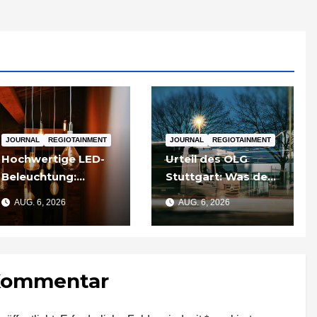
JOURNAL
REGIOTAINMENT
JOURNAL
REGIOTAINMENT
Hochwertige LED-
Urteil des OLG
Beleuchtung:
Stuttgart: Was der
Warum sich
Fall um die
AUG. 6, 2026
AUG. 6, 2026
Qualität nach zwei
Umgehung von
Jahren rechnet
Russland-
Sanktionen für
Unternehmen
 Kommentar
bedeutet