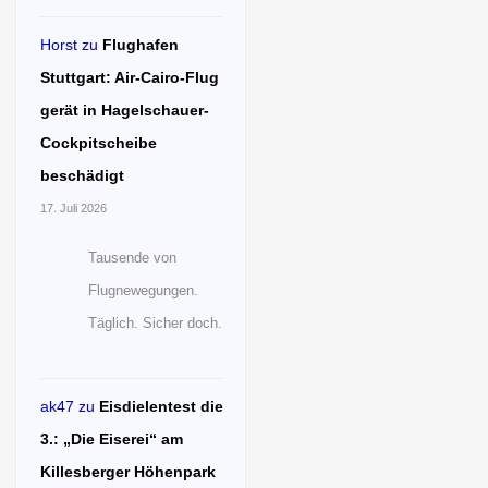
Horst
zu
Flughafen
Stuttgart: Air-Cairo-Flug
gerät in Hagelschauer-
Cockpitscheibe
beschädigt
17. Juli 2026
Tausende von
Flugnewegungen.
Täglich. Sicher doch.
ak47
zu
Eisdielentest die
3.: „Die Eiserei“ am
Killesberger Höhenpark