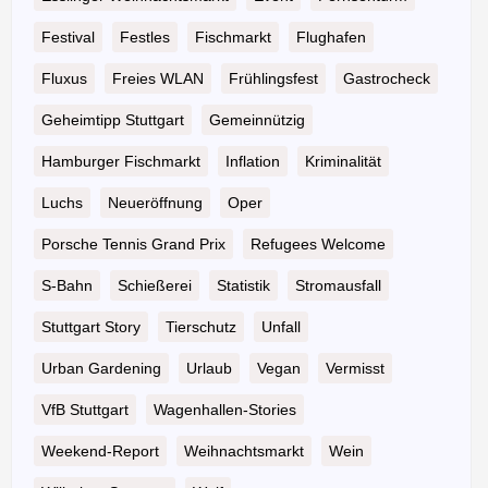
Festival
Festles
Fischmarkt
Flughafen
Fluxus
Freies WLAN
Frühlingsfest
Gastrocheck
Geheimtipp Stuttgart
Gemeinnützig
Hamburger Fischmarkt
Inflation
Kriminalität
Luchs
Neueröffnung
Oper
Porsche Tennis Grand Prix
Refugees Welcome
S-Bahn
Schießerei
Statistik
Stromausfall
Stuttgart Story
Tierschutz
Unfall
Urban Gardening
Urlaub
Vegan
Vermisst
VfB Stuttgart
Wagenhallen-Stories
Weekend-Report
Weihnachtsmarkt
Wein