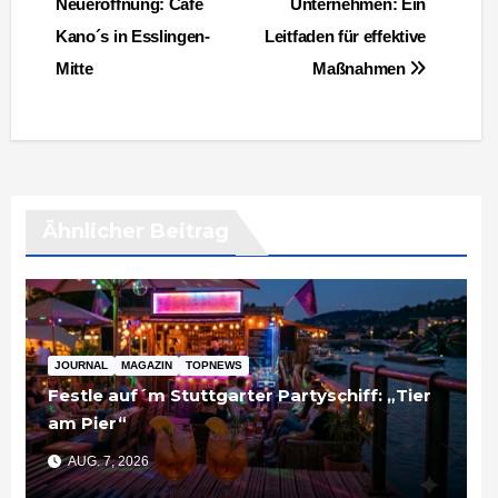
Neueröffnung: Café
Unternehmen: Ein
Kano´s in Esslingen-
Leitfaden für effektive
Mitte
Maßnahmen
Ähnlicher Beitrag
JOURNAL
MAGAZIN
TOPNEWS
Festle auf´m Stuttgarter Partyschiff: „Tier
am Pier“
AUG. 7, 2026