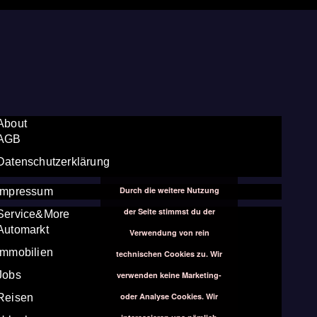
About
AGB
Datenschutzerklärung
Durch die weitere Nutzung
Impressum
der Seite stimmst du der
Service&More
Automarkt
Verwendung von rein
Immobilien
technischen Cookies zu. Wir
Jobs
verwenden keine Marketing-
oder Analyse Cookies. Wir
Reisen