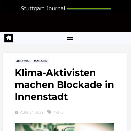
Zum
Inhalt
springen
JOURNAL
MAGAZIN
Klima-Aktivisten
machen Blockade in
Innenstadt
AUG. 24, 2023
#Klima