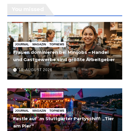
You missed
JOURNAL
MAGAZIN
TOPNEWS
Frauen dominieren bei Minijobs – Handel
und Gastgewerbe sind größte Arbeitgeber
10. AUGUST 2026
JOURNAL
MAGAZIN
TOPNEWS
Festle auf´m Stuttgarter Partyschiff: „Tier
am Pier“