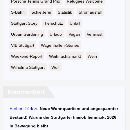
Porsche Tennis Grand Prix
Refugees Welcome
S-Bahn
Schießerei
Statistik
Stromausfall
Stuttgart Story
Tierschutz
Unfall
Urban Gardening
Urlaub
Vegan
Vermisst
VfB Stuttgart
Wagenhallen-Stories
Weekend-Report
Weihnachtsmarkt
Wein
Wilhelma Stuttgart
Wolf
Kommentiert
Herbert Türk
zu
Neue Wohnquartiere und angespannter
Bestand: Warum der Stuttgarter Immobilienmarkt 2026
in Bewegung bleibt