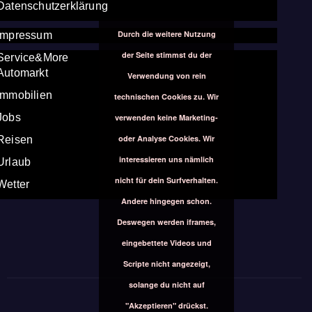
Datenschutzerklärung
Durch die weitere Nutzung
Impressum
der Seite stimmst du der
Service&More
Automarkt
Verwendung von rein
Immobilien
technischen Cookies zu. Wir
Jobs
verwenden keine Marketing-
oder Analyse Cookies. Wir
Reisen
interessieren uns nämlich
Urlaub
nicht für dein Surfverhalten.
Wetter
Andere hingegen schon.
Deswegen werden iframes,
eingebettete Videos und
Scripte nicht angezeigt,
solange du nicht auf
"Akzeptieren" drückst.