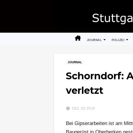
Zum
Inhalt
springen
JOURNAL
POLIZEI
JOURNAL
Schorndorf: A
verletzt
DEZ. 20, 2018
Bei Gipserarbeiten ist am Mi
Baugerüst in Oberberken gestü