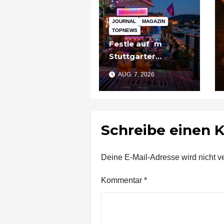
JOURNAL
MAGAZIN
TOPNEWS
Festle auf´m
Stuttgarter
Partyschiff: „Tier
AUG. 7, 2026
am Pier“
Schreibe einen
Deine E-Mail-Adresse wird nicht ver
Kommentar
*