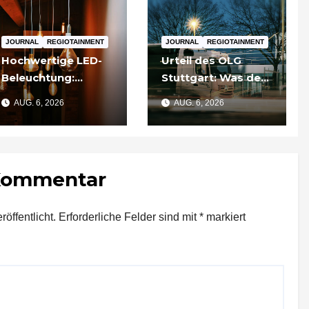
JOURNAL
REGIOTAINMENT
JOURNAL
REGIOTAINMENT
Hochwertige LED-
Urteil des OLG
Beleuchtung:
Stuttgart: Was der
Warum sich
Fall um die
AUG. 6, 2026
AUG. 6, 2026
Qualität nach zwei
Umgehung von
Jahren rechnet
Russland-
Sanktionen für
Unternehmen
 Kommentar
bedeutet
öffentlicht.
Erforderliche Felder sind mit
*
markiert