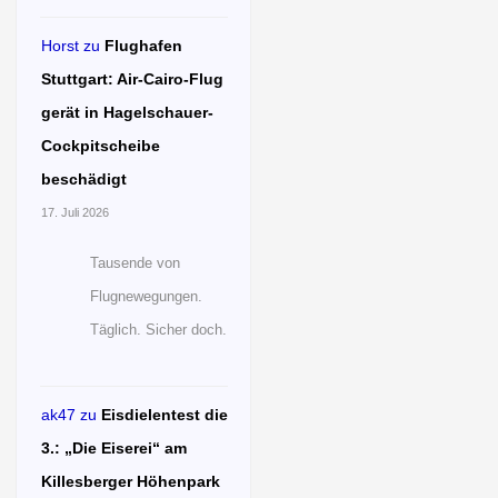
Horst
zu
Flughafen
Stuttgart: Air-Cairo-Flug
gerät in Hagelschauer-
Cockpitscheibe
beschädigt
17. Juli 2026
Tausende von
Flugnewegungen.
Täglich. Sicher doch.
ak47
zu
Eisdielentest die
3.: „Die Eiserei“ am
Killesberger Höhenpark