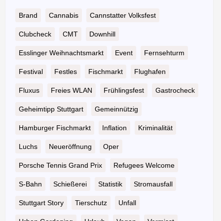
Brand
Cannabis
Cannstatter Volksfest
Clubcheck
CMT
Downhill
Esslinger Weihnachtsmarkt
Event
Fernsehturm
Festival
Festles
Fischmarkt
Flughafen
Fluxus
Freies WLAN
Frühlingsfest
Gastrocheck
Geheimtipp Stuttgart
Gemeinnützig
Hamburger Fischmarkt
Inflation
Kriminalität
Luchs
Neueröffnung
Oper
Porsche Tennis Grand Prix
Refugees Welcome
S-Bahn
Schießerei
Statistik
Stromausfall
Stuttgart Story
Tierschutz
Unfall