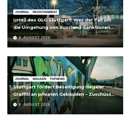
JOURNAL
REGIOTAINMENT
Urteil des OLG Stuttgart: Was der Fall um
die Umgehung von Russland-Sanktionen
für Unternehmen bedeutet
6. AUGUST 2026
JOURNAL
MAGAZIN
TOPNEWS
Stuttgart fördert Beseitigung illegaler
Graffiti an privaten Gebäuden – Zuschüsse
bis 3.500 Euro
6. AUGUST 2026