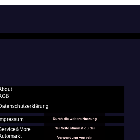
About
AGB
Datenschutzerklärung
Durch die weitere Nutzung
Impressum
der Seite stimmst du der
Service&More
Automarkt
Verwendung von rein