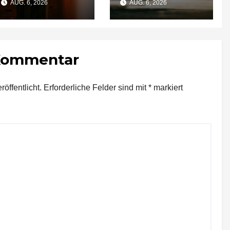
AUG. 6, 2026
AUG. 6, 2026
Qualität nach zwei
Umgehung von
Jahren rechnet
Russland-
Sanktionen für
Unternehmen
 Kommentar
bedeutet
öffentlicht.
Erforderliche Felder sind mit
*
markiert