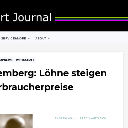
SERVICE&MORE
ABOUT
TOPNEWS
WIRTSCHAFT
mberg: Löhne steigen
erbraucherpreise
ANDREWMILL / FREEIMAGES.COM