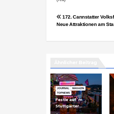
Beitragsnavigation
172. Cannstatter Volksf
Neue Attraktionen am Sta
Ähnlicher Beitrag
JOURNAL
MAGAZIN
TOPNEWS
Festle auf´m
Stuttgarter
Partyschiff: „Tier