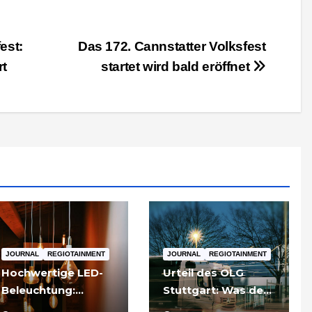
est:
Das 172. Cannstatter Volksfest
rt
startet wird bald eröffnet
JOURNAL
REGIOTAINMENT
JOURNAL
REGIOTAINMENT
Hochwertige LED-
Urteil des OLG
Beleuchtung:
Stuttgart: Was der
Warum sich
Fall um die