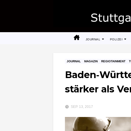
Zum
Inhalt
springen
JOURNAL
POLIZEI
JOURNAL
MAGAZIN
REGIOTAINMENT
Baden‑Württe
stärker als V
SEP. 13, 2017