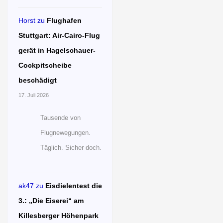
Horst
zu
Flughafen
Stuttgart: Air-Cairo-Flug
gerät in Hagelschauer-
Cockpitscheibe
beschädigt
17. Juli 2026
Tausende von
Flugnewegungen.
Täglich. Sicher doch.
ak47
zu
Eisdielentest die
3.: „Die Eiserei“ am
Killesberger Höhenpark