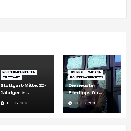
POLIZEINACHRICHTEN
JOURNAL
MAGAZIN
STUTTGART
POLIZEINACHRICHTEN
Stuttgart-Mitte: 25-
Die neusten
Jähriger in
Filmtipps für
Tiefgarageneinfahr
Sommerabende
JULI 22, 2026
JULI 13, 2026
t lebensgefährlich
verletzt