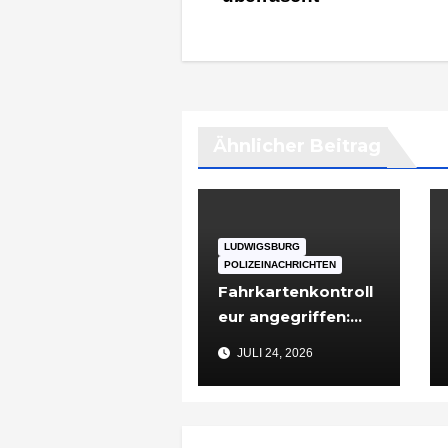
Ähnlicher Beitrag
LUDWIGSBURG
POLIZEINACHRICHTEN
Fahrkartenkontroll
eur angegriffen:
48-Jähriger nach
JULI 24, 2026
Vorfall in
Ludwigsburg in
Untersuchungshaft