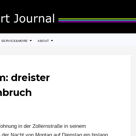
SERVICE&MORE
ABOUT
: dreister
nbruch
hnung in der Zollernstraße in seinem
n der Nacht von Montag auf Dienstag ein bislang