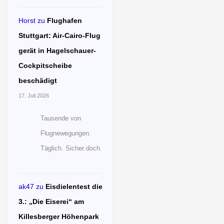
Horst
zu
Flughafen
Stuttgart: Air-Cairo-Flug
gerät in Hagelschauer-
Cockpitscheibe
beschädigt
17. Juli 2026
Tausende von
Flugnewegungen.
Täglich. Sicher doch.
ak47
zu
Eisdielentest die
3.: „Die Eiserei“ am
Killesberger Höhenpark