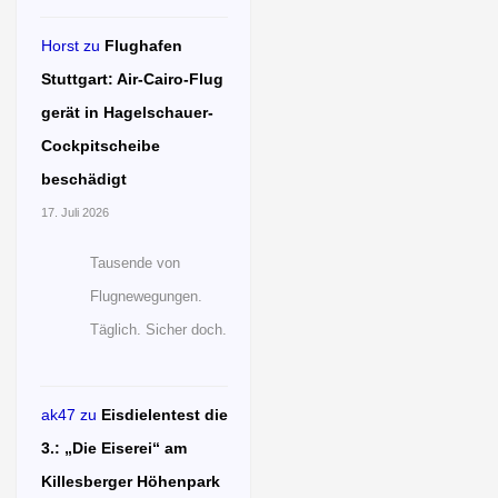
Horst
zu
Flughafen
Stuttgart: Air-Cairo-Flug
gerät in Hagelschauer-
Cockpitscheibe
beschädigt
17. Juli 2026
Tausende von
Flugnewegungen.
Täglich. Sicher doch.
ak47
zu
Eisdielentest die
3.: „Die Eiserei“ am
Killesberger Höhenpark