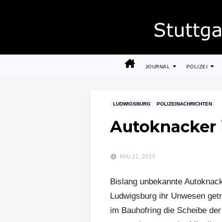
Zum
Inhalt
springen
JOURNAL
POLIZEI
LUDWIGSBURG
POLIZEINACHRICHTEN
Autoknacker
MAI 21, 2015
Bislang unbekannte Autoknac
Ludwigsburg ihr Unwesen getr
im Bauhofring die Scheibe der