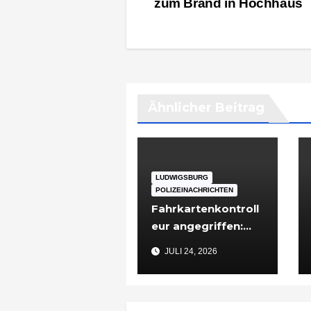
zum Brand in Hochhaus
Ähnlicher Beitrag
LUDWIGSBURG
POLIZEINACHRICHTEN
Fahrkartenkontroll
eur angegriffen:
48-Jähriger nach
JULI 24, 2026
Vorfall in
Ludwigsburg in
Untersuchungshaft