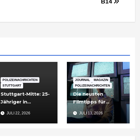
B14
POLIZEINACHRICHTEN
JOURNAL
MAGAZIN
STUTTGART
POLIZEINACHRICHTEN
Stuttgart-Mitte: 25-
Die neusten
Jähriger in
Filmtipps für
Tiefgarageneinfahr
Sommerabende
JULI 22, 2026
JULI 13, 2026
t lebensgefährlich
verletzt