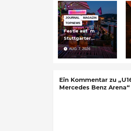
JOURNAL
MAGAZIN
TOPNEWS
Festle auf´m
Stuttgarter
Partyschiff: „Tier
AUG. 7, 2026
am Pier“
Ein Kommentar zu „U16:
Mercedes Benz Arena“
U16: Deutschland – Fr
Nachrichten aus Stutt
20. Mai 2015 um 13:53 Uh