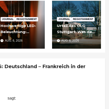
JOURNAL
REGIOTAINMENT
JOURNAL
REGIOTAINMENT
Hochwertige LED-
Urteil des OLG
Beleuchtung:
Stuttgart: Was der
Warum sich
Fall um die
AUG. 6, 2026
AUG. 6, 2026
Qualität nach zwei
Umgehung von
Jahren rechnet
Russland-
Sanktionen für
Unternehmen
 Deutschland – Frankreich in der
bedeutet
ankreich in der Mercedes Benz Arena |
gart
sagt:
r