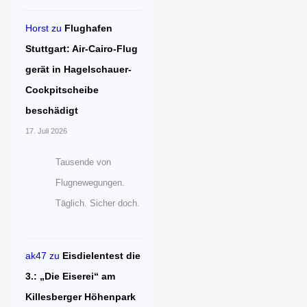
Horst
zu
Flughafen
Stuttgart: Air-Cairo-Flug
gerät in Hagelschauer-
Cockpitscheibe
beschädigt
17. Juli 2026
Tausende von
Flugnewegungen.
Täglich. Sicher doch.
ak47
zu
Eisdielentest die
3.: „Die Eiserei“ am
Killesberger Höhenpark