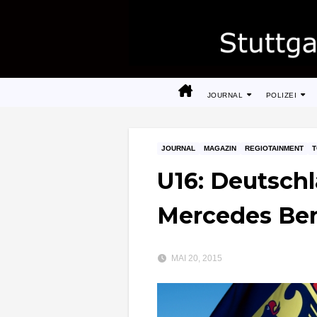
Zum
Inhalt
springen
JOURNAL
POLIZEI
JOURNAL
MAGAZIN
REGIOTAINMENT
U16: Deutschl
Mercedes Be
MAI 20, 2015