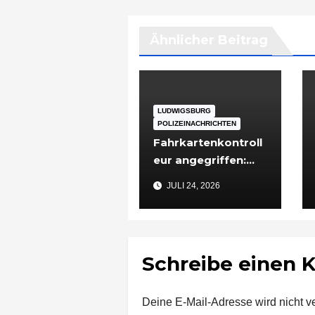
Ähnlicher Beitrag
LUDWIGSBURG
POLIZEINACHRICHTEN
Fahrkartenkontroll
eur angegriffen:
48-Jähriger nach
JULI 24, 2026
Vorfall in
Ludwigsburg in
Untersuchungshaft
Schreibe einen
Deine E-Mail-Adresse wird nicht ver