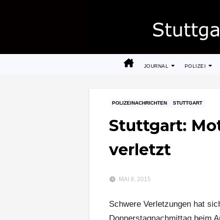
Zum
Inhalt
springen
JOURNAL
POLIZEI
POLIZEINACHRICHTEN
STUTTGART
Stuttgart: Mo
verletzt
MAI 8, 2015
Schwere Verletzungen hat sich
Donnerstagnachmittag beim Auf