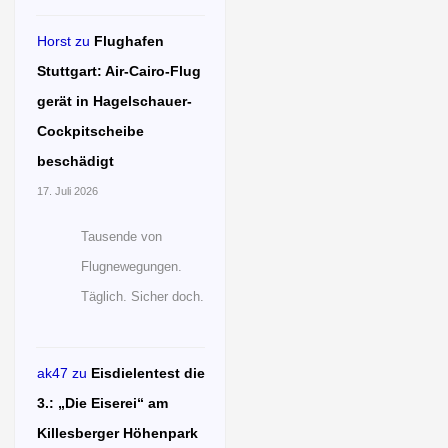
Horst
zu
Flughafen
Stuttgart: Air-Cairo-Flug
gerät in Hagelschauer-
Cockpitscheibe
beschädigt
17. Juli 2026
Tausende von
Flugnewegungen.
Täglich. Sicher doch.
ak47
zu
Eisdielentest die
3.: „Die Eiserei“ am
Killesberger Höhenpark