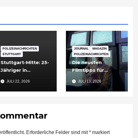
POLIZEINACHRICHTEN
JOURNAL
MAGAZIN
STUTTGART
POLIZEINACHRICHTEN
Stuttgart-Mitte: 25-
Die neusten
Jähriger in
Filmtipps für
Tiefgarageneinfahr
Sommerabende
JULI 22, 2026
JULI 13, 2026
t lebensgefährlich
verletzt
 Kommentar
öffentlicht.
Erforderliche Felder sind mit
*
markiert