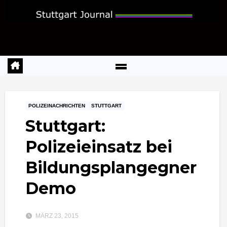
Zum
Inhalt
springen
POLIZEINACHRICHTEN
STUTTGART
Stuttgart:
Polizeieinsatz bei
Bildungsplangegner
Demo
MÄRZ 23, 2015