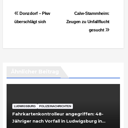
Beitragsnavigation
Donzdorf – Pkw
Calw-Stammheim:
überschlägt sich
Zeugen zu Unfallflucht
gesucht
Ähnlicher Beitrag
LUDWIGSBURG
POLIZEINACHRICHTEN
Fahrkartenkontrolleur angegriffen: 48-
Jähriger nach Vorfall in Ludwigsburg in