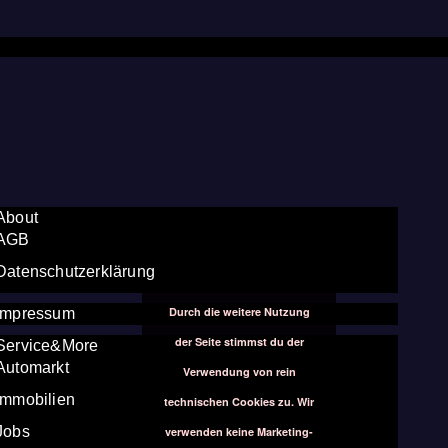
About
AGB
Datenschutzerklärung
Durch die weitere Nutzung
Impressum
der Seite stimmst du der
Service&More
Automarkt
Verwendung von rein
Immobilien
technischen Cookies zu. Wir
Jobs
verwenden keine Marketing-