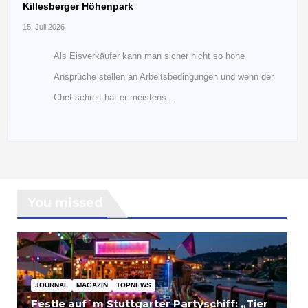
Killesberger Höhenpark
15. Juli 2026
Als Eisverkäufer kann man sicher nicht so hohe
Ansprüche stellen an Arbeitsbedingungen und wenn der
Chef schreit hat er meistens…
You missed
JOURNAL
MAGAZIN
TOPNEWS
Festle auf´m Stuttgarter Partyschiff: „Tier