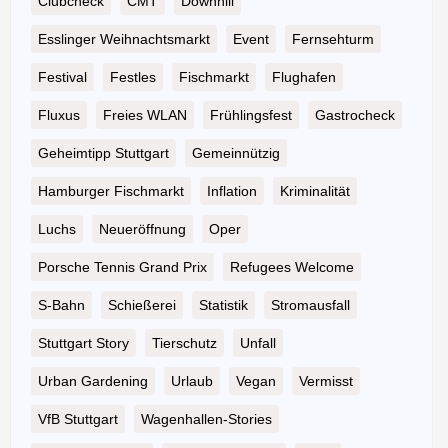
Clubcheck
CMT
Downhill
Esslinger Weihnachtsmarkt
Event
Fernsehturm
Festival
Festles
Fischmarkt
Flughafen
Fluxus
Freies WLAN
Frühlingsfest
Gastrocheck
Geheimtipp Stuttgart
Gemeinnützig
Hamburger Fischmarkt
Inflation
Kriminalität
Luchs
Neueröffnung
Oper
Porsche Tennis Grand Prix
Refugees Welcome
S-Bahn
Schießerei
Statistik
Stromausfall
Stuttgart Story
Tierschutz
Unfall
Urban Gardening
Urlaub
Vegan
Vermisst
VfB Stuttgart
Wagenhallen-Stories